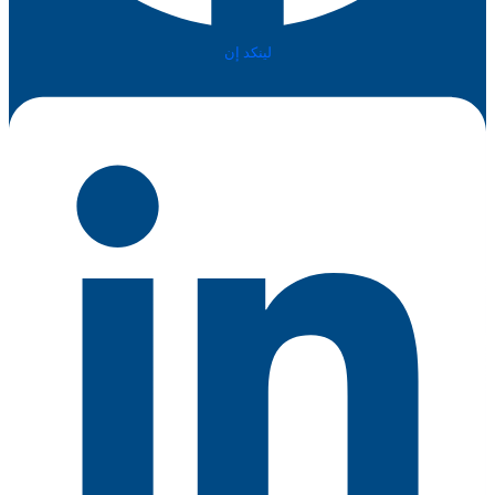
لينكد إن