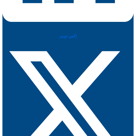
إكس-تويتر